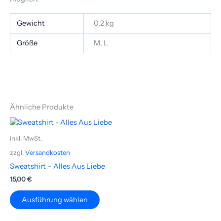
Gewicht
0,2 kg
Größe
M, L
Ähnliche Produkte
Dieses
Produkt
inkl. MwSt.
weist
zzgl.
Versandkosten
mehrere
Varianten
Sweatshirt – Alles Aus Liebe
auf.
15,00
€
Die
Optionen
Ausführung wählen
können
auf