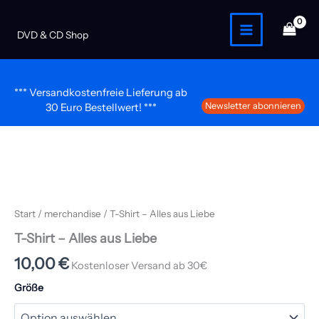
Zum
Inhalt
T-Shirt – Alles aus Liebe
DVD & CD Shop
springen
*** Versandkostenfreie Lieferung ab
Newsletter abonnieren
30 Euro Bestellwert! ***
T-
Shirt
-
Start
/
merchandise
/ T-Shirt – Alles aus Liebe
Alles
aus
T-Shirt – Alles aus Liebe
Liebe
10,00
€
Menge
Kostenloser Versand ab 30€
Größe