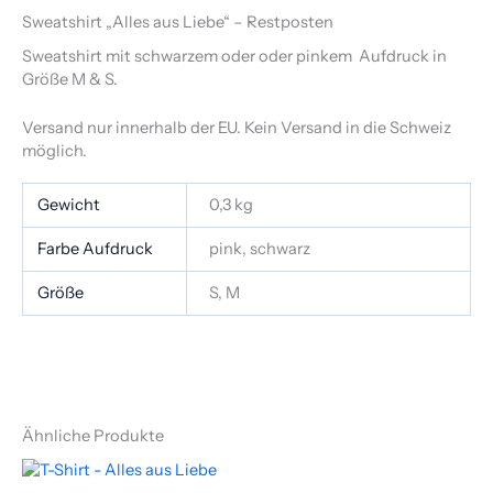
Sweatshirt „Alles aus Liebe“ – Restposten
Sweatshirt mit schwarzem oder oder pinkem Aufdruck in
Größe M & S.
Versand nur innerhalb der EU. Kein Versand in die Schweiz
möglich.
Gewicht
0,3 kg
Farbe Aufdruck
pink, schwarz
Größe
S, M
Ähnliche Produkte
Dieses
Produkt