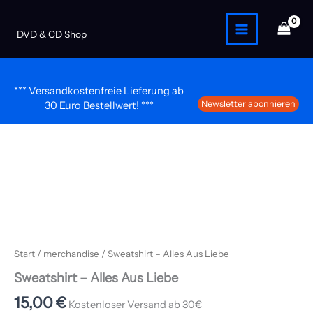
Zum
Inhalt
Sweatshirt – Alles Aus Liebe
DVD & CD Shop
springen
*** Versandkostenfreie Lieferung ab
Newsletter abonnieren
30 Euro Bestellwert! ***
Sweatshirt
-
Alles
Aus
Liebe
Menge
Start
/
merchandise
/ Sweatshirt – Alles Aus Liebe
Sweatshirt – Alles Aus Liebe
15,00
€
Kostenloser Versand ab 30€