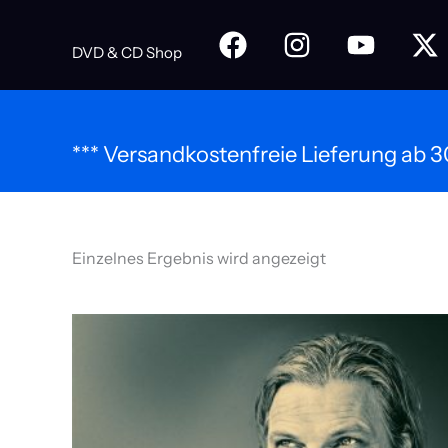
Zum
Inhalt
DVD & CD Shop
springen
*** Versandkostenfreie Lieferung ab 30
Einzelnes Ergebnis wird angezeigt